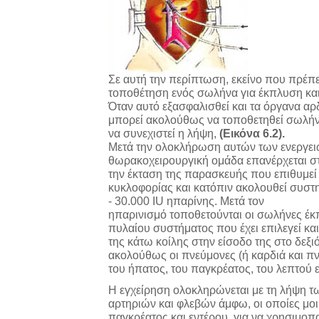
Σε αυτή την περίπτωση, εκείνο που πρέπει
τοποθέτηση ενός σωλήνα για έκπλυση και
Όταν αυτό εξασφαλισθεί και τα όργανα α
μπορεί ακολούθως να τοποθετηθεί σωλήν
να συνεχιστεί η λήψη,
(Εικόνα 6.2).
Μετά την ολοκλήρωση αυτών των ενεργειών
θωρακοχειρουργική ομάδα επανέρχεται στ
την έκταση της παρασκευής που επιθυμε
κυκλοφορίας και κατόπιν ακολουθεί συστη
- 30.000 IU ηπαρίνης. Μετά τον
ηπαρινισμό τοποθετούνται οι σωλήνες έκ
πυλαίου συστήματος που έχει επιλεγεί και
της κάτω κοίλης στην είσοδο της στο δεξι
ακολούθως οι πνεύμονες (ή καρδιά και π
του ήπατος, του παγκρέατος, του λεπτού 
Η εγχείρηση ολοκληρώνεται με τη λήψη τ
αρτηριών και φλεβών άμφω, οι οποίες μοι
παγκρέατος και εντέρου, για να χρησιμο