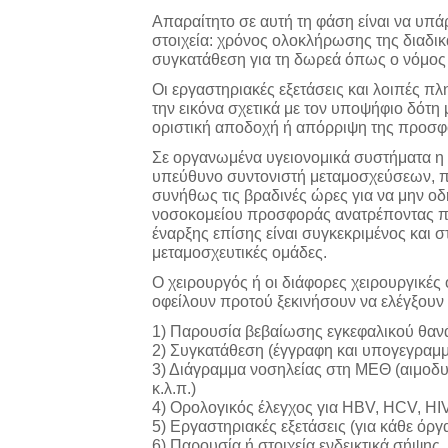
Απαραίτητο σε αυτή τη φάση είναι να υπά
στοιχεία: χρόνος ολοκλήρωσης της διαδικ
συγκατάθεση για τη δωρεά όπως ο νόμος 
Οι εργαστηριακές εξετάσεις και λοιπές 
την εικόνα σχετικά με τον υποψήφιο δότη 
οριστική αποδοχή ή απόρριψη της προσφ
Σε οργανωμένα υγειονομικά συστήματα η
υπεύθυνο συντονιστή μεταμοσχεύσεων, πά
συνήθως τις βραδινές ώρες για να μην οδη
νοσοκομείου προσφοράς ανατρέποντας π
έναρξης επίσης είναι συγκεκριμένος και σ
μεταμοσχευτικές ομάδες.
Ο χειρουργός ή οι διάφορες χειρουργικές
οφείλουν προτού ξεκινήσουν να ελέγξουν 
1) Παρουσία βεβαίωσης εγκεφαλικού θανά
2) Συγκατάθεση (έγγραφη και υπογεγραμμέ
3) Διάγραμμα νοσηλείας στη ΜΕΘ (αιμοδυ
κ.λ.π.)
4) Ορολογικός έλεγχος για ΗΒV, ΗCV, ΗΙ
5) Εργαστηριακές εξετάσεις (για κάθε όργ
6) Παρουσία ή στοιχεία ενδεικτικά σήψης.