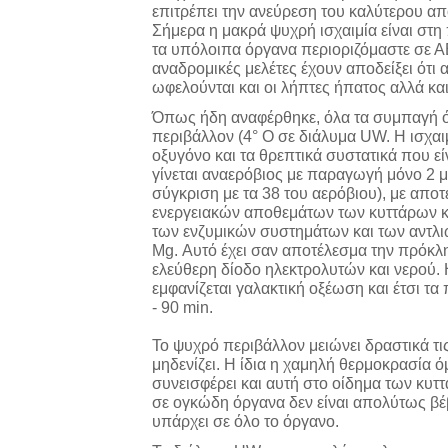
επιτρέπει την ανεύρεση του καλύτερου α
Σήμερα η μακρά ψυχρή ισχαιμία είναι στη 
τα υπόλοιπα όργανα περιοριζόμαστε σε 
αναδρομικές μελέτες έχουν αποδείξει ότι
ωφελούνται και οι λήπτες ήπατος αλλά και
Όπως ήδη αναφέρθηκε, όλα τα συμπαγή ό
περιβάλλον (4° Ο σε διάλυμα UW. Η ισχαι
οξυγόνο και τα θρεπτικά συστατικά που εί
γίνεται αναερόβιος με παραγωγή μόνο 2 μ
σύγκριση με τα 38 του αερόβιου), με απο
ενεργειακών αποθεμάτων των κυττάρων κα
των ενζυμικών συστημάτων και των αντλιώ
Μg. Αυτό έχει σαν αποτέλεσμα την πρόκλ
ελεύθερη δίοδο ηλεκτρολυτών και νερού. 
εμφανίζεται γαλακτική οξέωση και έτσι τα
- 90 min.
Το ψυχρό περιβάλλον μειώνει δραστικά τις
μηδενίζει. Η ίδια η χαμηλή θερμοκρασία 
συνεισφέρει και αυτή στο οίδημα των κυττ
σε ογκώδη όργανα δεν είναι απολύτως βέ
υπάρχει σε όλο το όργανο.