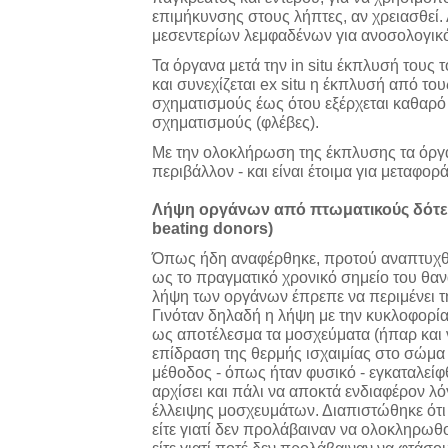
επιμήκυνσης στους λήπτες, αν χρειασθεί
μεσεντερίων λεμφαδένων για ανοσολογικό
Τα όργανα μετά την in situ έκπλυσή τους 
και συνεχίζεται ex situ η έκπλυσή από τ
σχηματισμούς έως ότου εξέρχεται καθαρ
σχηματισμούς (φλέβες).
Με την ολοκλήρωση της έκπλυσης τα όργ
περιβάλλον - και είναι έτοιμα για μεταφορά
Λήψη οργάνων από πτωματικούς δότες
beating donors)
Όπως ήδη αναφέρθηκε, προτού αναπτυχθεί
ως το πραγματικό χρονικό σημείο του θανά
λήψη των οργάνων έπρεπε να περιμένει τ
Γινόταν δηλαδή η λήψη με την κυκλοφορία 
ως αποτέλεσμα τα μοσχεύματα (ήπαρ και 
επίδραση της θερμής ισχαιμίας στο σώμα 
μέθοδος - όπως ήταν φυσικό - εγκαταλείφθη
αρχίσει και πάλι να αποκτά ενδιαφέρον 
έλλειψης μοσχευμάτων. Διαπιστώθηκε ότι
είτε γιατί δεν προλάβαιναν να ολοκληρωθο