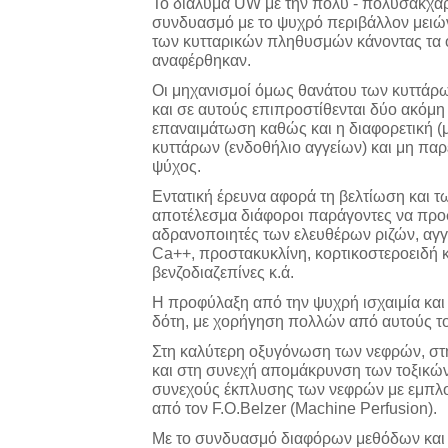
Το διάλυμα UW με την πολύ - πολυσακχαρ
συνδυασμό με το ψυχρό περιβάλλον μειών
των κυτταρικών πληθυσμών κάνοντας τα 
αναφέρθηκαν.
Οι μηχανισμοί όμως θανάτου των κυττάρ
και σε αυτούς επιπροστίθενται δύο ακόμη
επαναιμάτωση καθώς και η διαφορετική (
κυττάρων (ενδοθήλιο αγγείων) και μη πα
ψύχος.
Εντατική έρευνα αφορά τη βελτίωση και 
αποτέλεσμα διάφοροι παράγοντες να προσ
αδρανοποιητές των ελευθέρων ριζών, αγγ
Ca++, προστακυκλίνη, κορτικοστεροειδή 
βενζοδιαζεπίνες κ.ά.
Η προφύλαξη από την ψυχρή ισχαιμία και 
δότη, με χορήγηση πολλών από αυτούς το
Στη καλύτερη οξυγόνωση των νεφρών, στ
και στη συνεχή απομάκρυνση των τοξικών 
συνεχούς έκπλυσης των νεφρών με εμπλο
από τον F.Ο.Belzer (Μachine Perfusion).
Με το συνδυασμό διαφόρων μεθόδων και 