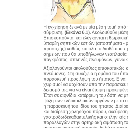
Η εγχείρηση ξεκινά με μία μέση τομή από 
σύμφυση,
(Εικόνα 6.1)
. Ακολουθούν μέση
Επισκοπούνται και ελέγχονται η θωρακική 
ύπαρξη σηπτικών εστιών (αποστήματα - 
προσοχής) καθώς και όλα τα διαθέσιμα π
σημείων που θα υποδήλωναν νεοπλασία (
παγκρέατος, σπληνός πνευμόνων, γυναικ
Αξιολογούνται ακολούθως επισκοπικώς κα
πνεύμονες. Στη συνέχεια η ομάδα του ήπατ
παρασκευή προς λήψη του ήπατος. Είναι σ
χειρισμοί να αρχίσουν από την παρασκευ
διχασμό της για να είναι έτοιμη προκειμ
Έτσι σε αιφνίδια κατέρριψη του δότη να 
ψύξη των ενδοκοιλιακών οργάνων με το υ
η παρασκευή του ιδίου του ήπατος: Διαί
και διαίρεση χοληδόχου πόρου, ανεύρεση
γαστροδωδεκαδακτυλικής και σπληνικής α
παραλλαγών στην αρτηριακή αιμάτωση το
αριστερά γαστρική αρτηρία, δεξιά ηπατική