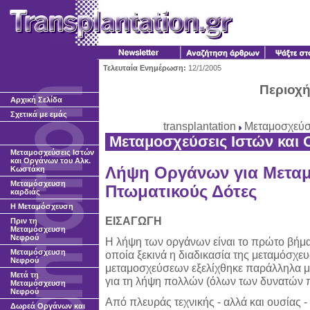
Τελευταία Ενημέρωση:
12/1/2005
Περιοχή
Αρχική Σελίδα
Σχετικά με εμάς
transplantation
Μεταμοσχεύσ
Μεταμοσχεύσεις Ιστών και
Μεταμοσχεύσεις Ιστών
και Οργάνων του Αλκ.
Λήψη Οργάνων για Μετα
Κωστάκη
Μεταμόσχευση
Πτωματικούς Δότες
καρδιάς
H Μεταμόσχευση
ΕΙΣΑΓΩΓΗ
Πριν τη
Μεταμόσχευση
Νεφρού
Η λήψη των οργάνων είναι το πρώτο βήμα
Μεταμόσχευση
οποία ξεκινά η διαδικασία της μεταμόσχευ
Νεφρού
μεταμοσχεύσεων εξελίχθηκε παράλληλα με
Μετά τη
για τη λήψη πολλών (όλων των δυνατών 
Μεταμόσχευση
Νεφρού
Από πλευράς τεχνικής - αλλά και ουσίας 
Δωρεά Οργάνων και