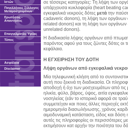
σε τέσσερις κατηγορίες: Τη λήψη των οργ
Ιστών
υπάρχουσα κυκλοφορία (heart beating ca
Πανελλήνιος Σύλλογος
Μεταμοσχευμένων
εγκεφαλικά νεκρούς δότες
μετά
την παύση
Ερωτήσεις -
cadaveric donors), τη λήψη των οργάνων 
Απαντήσεις
related donors) και τη λήψη των οργάνων 
unrelated donors).
Επαγγελματίες Υγείας
Η διαδικασία λήψης οργάνων από πτωματικ
Τύπος
παρόντος αφού για τους ζώντες δότες οι τ
κεφάλαια.
Η ΕΓΧΕΙΡΗΣΗ ΤΟΥ ΔΟΤΗ
Ασφάλεια
Λήψη οργάνων από εγκεφαλικά νεκρο
Disclaimer
Μία τηλεφωνική κλήση από το συντονιστι
αυτή που ξεκινά τη διαδικασία. Οι πληροφ
αποδοχή ή όχι των μοσχευμάτων από τις 
ηλικία, φύλο, βάρος, ύψος, αιτία εγκεφαλι
νοσηλείας (εάν το ιστορικό αφορά σε τρα
συμμετείχαν και ποιες άλλες περιοχές εκ
ημερομηνία διασωλήνωσης, χρόνος καρδ
αιμοδυναμική κατάσταση, είδος και δόση
αυτές τις πληροφορίες οι περισσότερες 
εκτιμήσουν κατ αρχήν την ποιότητα του δ