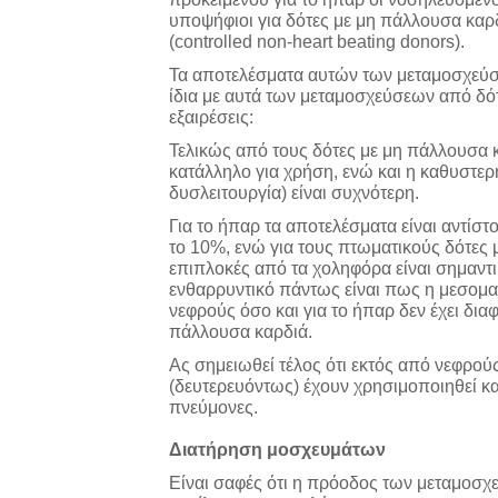
υποψήφιοι για δότες με μη πάλλουσα καρδιά
(controlled non-heart beating donors).
Τα αποτελέσματα αυτών των μεταμοσχεύσε
ίδια με αυτά των μεταμοσχεύσεων από δό
εξαιρέσεις:
Τελικώς από τους δότες με μη πάλλουσα κ
κατάλληλο για χρήση, ενώ και η καθυστε
δυσλειτουργία) είναι συχνότερη.
Για το ήπαρ τα αποτελέσματα είναι αντίστ
το 10%, ενώ για τους πτωματικούς δότες μ
επιπλοκές από τα χοληφόρα είναι σημαντικ
ενθαρρυντικό πάντως είναι πως η μεσομα
νεφρούς όσο και για το ήπαρ δεν έχει δι
πάλλουσα καρδιά.
Ας σημειωθεί τέλος ότι εκτός από νεφρούς
(δευτερευόντως) έχουν χρησιμοποιηθεί κα
πνεύμονες.
Διατήρηση μοσχευμάτων
Είναι σαφές ότι η πρόοδος των μεταμοσ