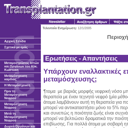
Τελευταία Ενημέρωση:
12/1/2005
Περιοχή
Αρχική Σελίδα
Σχετικά με εμάς
Ερωτήσεις - Απαντήσεις
Μεταμοσχεύσεις Ιστών
και Οργάνων του Αλκ.
Υπάρχουν εναλλακτικές επ
Κωστάκη
Μεταμόσχευση
μεταμόσχευσης;
καρδιάς
H Μεταμόσχευση
¶τομα με βαριάς μορφής νεφρική νόσο 
Πριν τη
Μεταμόσχευση
θεραπεία με έναν τεχνητό νεφρό (μία μέθ
Νεφρού
άτομα λαμβάνουν αυτή τη θεραπεία για πο
Μεταμόσχευση
μπορεί να αντικαταστήσει μόνο το 5% περ
Νεφρού
και συνεπώς η ποιότητα ζωής είναι συχν
Μετά τη
Μεταμόσχευση
μπορεί να βελτιώσει δραματικά την ποιότ
Νεφρού
επιβίωσης. Για πολλά άτομα με σοβαρή ηπ
Δωρεά Οργάνων και